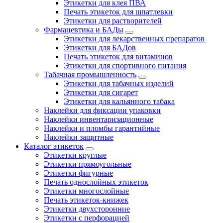
Этикетки для клея ПВА
Печать этикеток для шпатлевки
Этикетки для растворителей
Фармацевтика и БАДы
Этикетки для лекарственных препаратов
Этикетки для БАДов
Печать этикеток для витаминов
Этикетки для спортивного питания
Табачная промышленность
Этикетки для табачных изделий
Этикетки для сигарет
Этикетки для кальянного табака
Наклейки для фиксации упаковки
Наклейки инвентаризационные
Наклейки и пломбы гарантийные
Наклейки защитные
Каталог этикеток
Этикетки круглые
Этикетки прямоугольные
Этикетки фигурные
Печать однослойных этикеток
Этикетки многослойные
Печать этикеток-книжек
Этикетки двухсторонние
Этикетки с перфорацией