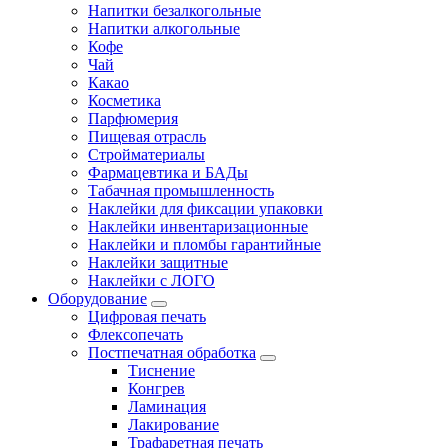
Напитки безалкогольные
Напитки алкогольные
Кофе
Чай
Какао
Косметика
Парфюмерия
Пищевая отрасль
Стройматериалы
Фармацевтика и БАДы
Табачная промышленность
Наклейки для фиксации упаковки
Наклейки инвентаризационные
Наклейки и пломбы гарантийные
Наклейки защитные
Наклейки с ЛОГО
Оборудование
Цифровая печать
Флексопечать
Постпечатная обработка
Тиснение
Конгрев
Ламинация
Лакирование
Трафаретная печать