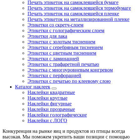
Печать этикеток на самоклеящейся бумаге
Печать этикеток на самоклеящейся термобумаге
Печать этикеток на самоклеящейся пленке
Печать этикеток на металлизированной пленке
Этикетки со скретч-слоем
Этикетки с голографическим слоем
Этикетки для лака
Этикетки с золотым тиснением
Этикетки с серебряным тиснением
Этикетки с цветным тиснением
Этикетки с ламинацией
Этикетки с трафаретной печатью
Этикетка с многоуровневым конгревом
Этикетки с перфорацией
Этикетки с печатью по клеевому слою
Каталог наклеек
Наклейки квадратные
Наклейки круглые
Наклейки фигурные
Наклейки прозрачные
Наклейки голографические
Наклейки с ЛОГО
Конкуренция на рынке яиц и продуктов из птицы всегда
высокая. Мы поможем укрепить ваши позиции с помощью