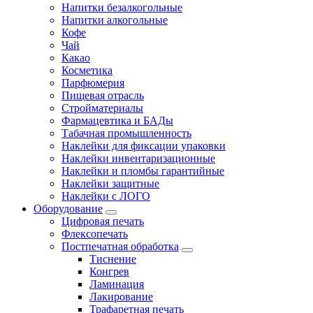
Напитки безалкогольные
Напитки алкогольные
Кофе
Чай
Какао
Косметика
Парфюмерия
Пищевая отрасль
Стройматериалы
Фармацевтика и БАДы
Табачная промышленность
Наклейки для фиксации упаковки
Наклейки инвентаризационные
Наклейки и пломбы гарантийные
Наклейки защитные
Наклейки с ЛОГО
Оборудование
Цифровая печать
Флексопечать
Постпечатная обработка
Тиснение
Конгрев
Ламинация
Лакирование
Трафаретная печать