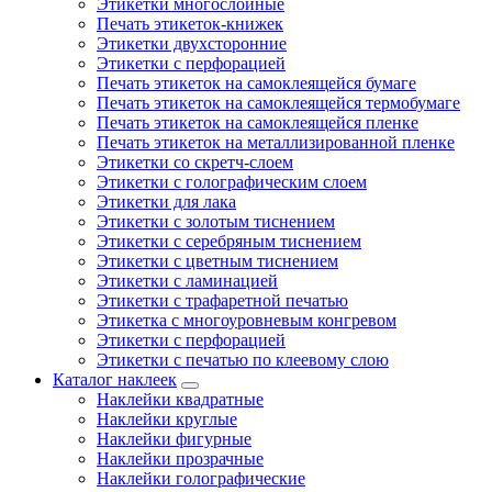
Этикетки многослойные
Печать этикеток-книжек
Этикетки двухсторонние
Этикетки с перфорацией
Печать этикеток на самоклеящейся бумаге
Печать этикеток на самоклеящейся термобумаге
Печать этикеток на самоклеящейся пленке
Печать этикеток на металлизированной пленке
Этикетки со скретч-слоем
Этикетки с голографическим слоем
Этикетки для лака
Этикетки с золотым тиснением
Этикетки с серебряным тиснением
Этикетки с цветным тиснением
Этикетки с ламинацией
Этикетки с трафаретной печатью
Этикетка с многоуровневым конгревом
Этикетки с перфорацией
Этикетки с печатью по клеевому слою
Каталог наклеек
Наклейки квадратные
Наклейки круглые
Наклейки фигурные
Наклейки прозрачные
Наклейки голографические