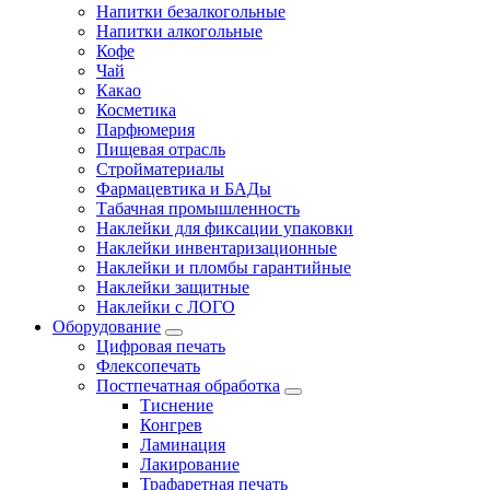
Напитки безалкогольные
Напитки алкогольные
Кофе
Чай
Какао
Косметика
Парфюмерия
Пищевая отрасль
Стройматериалы
Фармацевтика и БАДы
Табачная промышленность
Наклейки для фиксации упаковки
Наклейки инвентаризационные
Наклейки и пломбы гарантийные
Наклейки защитные
Наклейки с ЛОГО
Оборудование
Цифровая печать
Флексопечать
Постпечатная обработка
Тиснение
Конгрев
Ламинация
Лакирование
Трафаретная печать