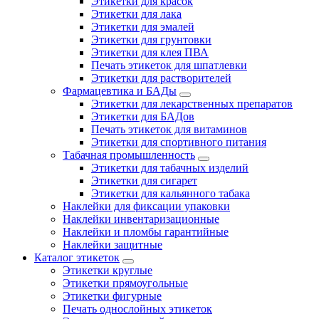
Этикетки для красок
Этикетки для лака
Этикетки для эмалей
Этикетки для грунтовки
Этикетки для клея ПВА
Печать этикеток для шпатлевки
Этикетки для растворителей
Фармацевтика и БАДы
Этикетки для лекарственных препаратов
Этикетки для БАДов
Печать этикеток для витаминов
Этикетки для спортивного питания
Табачная промышленность
Этикетки для табачных изделий
Этикетки для сигарет
Этикетки для кальянного табака
Наклейки для фиксации упаковки
Наклейки инвентаризационные
Наклейки и пломбы гарантийные
Наклейки защитные
Каталог этикеток
Этикетки круглые
Этикетки прямоугольные
Этикетки фигурные
Печать однослойных этикеток