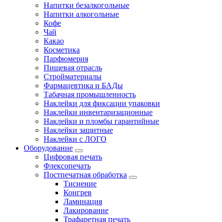
Напитки безалкогольные
Напитки алкогольные
Кофе
Чай
Какао
Косметика
Парфюмерия
Пищевая отрасль
Стройматериалы
Фармацевтика и БАДы
Табачная промышленность
Наклейки для фиксации упаковки
Наклейки инвентаризационные
Наклейки и пломбы гарантийные
Наклейки защитные
Наклейки с ЛОГО
Оборудование
Цифровая печать
Флексопечать
Постпечатная обработка
Тиснение
Конгрев
Ламинация
Лакирование
Трафаретная печать