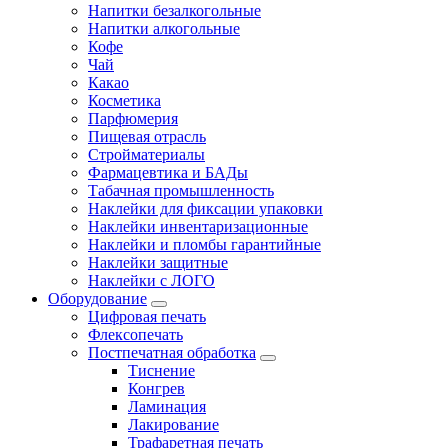
Напитки безалкогольные
Напитки алкогольные
Кофе
Чай
Какао
Косметика
Парфюмерия
Пищевая отрасль
Стройматериалы
Фармацевтика и БАДы
Табачная промышленность
Наклейки для фиксации упаковки
Наклейки инвентаризационные
Наклейки и пломбы гарантийные
Наклейки защитные
Наклейки с ЛОГО
Оборудование
Цифровая печать
Флексопечать
Постпечатная обработка
Тиснение
Конгрев
Ламинация
Лакирование
Трафаретная печать