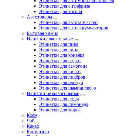
Этикетки для автомобильных масел
Этикетки для антифриза
Этикетки для тосола
Автотовары
Этикетки для автозапчастей
Этикетки для автоаккумуляторов
Бытовая химия
Напитки алкогольные
Этикетки для пива
Этикетки для вина
Этикетки для коньяка
Этикетки для водки
Этикетки для самогона
Этикетки для виски
Этикетки для ликёров
Этикетки для бренди
Этикетки для шампанского
Напитки безалкогольные
Этикетки для воды
Этикетки для лимонада
Этикетки для морса
Кофе
Чай
Какао
Косметика