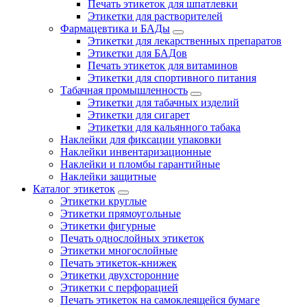
Печать этикеток для шпатлевки
Этикетки для растворителей
Фармацевтика и БАДы
Этикетки для лекарственных препаратов
Этикетки для БАДов
Печать этикеток для витаминов
Этикетки для спортивного питания
Табачная промышленность
Этикетки для табачных изделий
Этикетки для сигарет
Этикетки для кальянного табака
Наклейки для фиксации упаковки
Наклейки инвентаризационные
Наклейки и пломбы гарантийные
Наклейки защитные
Каталог этикеток
Этикетки круглые
Этикетки прямоугольные
Этикетки фигурные
Печать однослойных этикеток
Этикетки многослойные
Печать этикеток-книжек
Этикетки двухсторонние
Этикетки с перфорацией
Печать этикеток на самоклеящейся бумаге