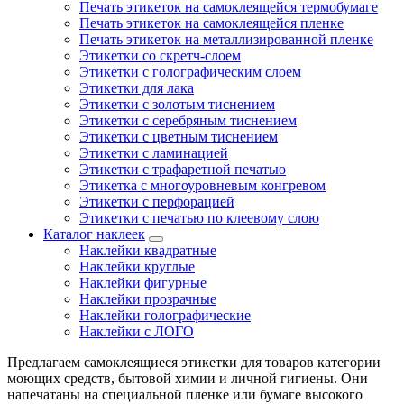
Печать этикеток на самоклеящейся термобумаге
Печать этикеток на самоклеящейся пленке
Печать этикеток на металлизированной пленке
Этикетки со скретч-слоем
Этикетки с голографическим слоем
Этикетки для лака
Этикетки с золотым тиснением
Этикетки с серебряным тиснением
Этикетки с цветным тиснением
Этикетки с ламинацией
Этикетки с трафаретной печатью
Этикетка с многоуровневым конгревом
Этикетки с перфорацией
Этикетки с печатью по клеевому слою
Каталог наклеек
Наклейки квадратные
Наклейки круглые
Наклейки фигурные
Наклейки прозрачные
Наклейки голографические
Наклейки с ЛОГО
Предлагаем самоклеящиеся этикетки для товаров категории
моющих средств, бытовой химии и личной гигиены. Они
напечатаны на специальной пленке или бумаге высокого