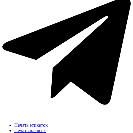
Печать этикеток
Печать наклеек