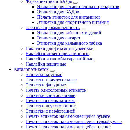
Фармацевтика и БАДы
Этикетки для лекарственных препаратов
Этикетки для БАДов
Печать этикеток для витаминов
Этикетки для спортивного питания
Табачная промышленность
Этикетки для табачных изделий
Этикетки для сигарет
Этикетки для кальянного табака
Наклейки для фиксации упаковки
Наклейки инвентаризационные
Наклейки и пломбы гарантийные
Наклейки защитные
Каталог этикеток
Этикетки круглые
Этикетки прямоугольные
Этикетки фигурные
Печать однослойных этикеток
Этикетки многослойные
Печать этикеток-книжек
Этикетки двухсторонние
Этикетки с перфорацией
Печать этикеток на самоклеящейся бумаге
Печать этикеток на самоклеящейся термобумаге
Печать этикеток на самоклеящейся пленке