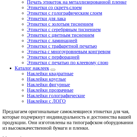
Печать этикеток на металлизированной пленке
Этикетки со скретч-слоем
Этикетки с голографическим слоем
Этикетки для лака
Этикетки с золотым тиснением
Этикетки с серебряным тиснением
Этикетки с цветным тиснением
Этикетки с ламинацией
Этикетки с трафаретной печатью
Этикетка с многоуровневым конгревом
Этикетки с перфорацией
Этикетки с печатью по клеевому слою
Каталог наклеек
Наклейки квадратные
Наклейки круглые
Наклейки фигурные
Наклейки прозрачные
Наклейки голографические
Наклейки с ЛОГО
Предлагаем оригинальные самоклеящиеся этикетки для чая,
которые подчеркнут индивидуальность и достоинства вашей
продукции. Они изготовлены на типографском оборудовании
из высококачественной бумаги и пленки.