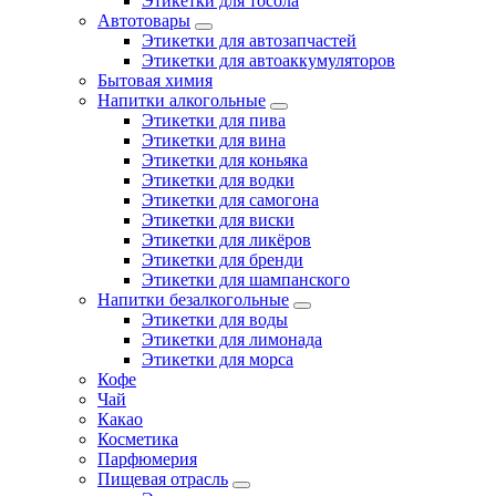
Этикетки для тосола
Автотовары
Этикетки для автозапчастей
Этикетки для автоаккумуляторов
Бытовая химия
Напитки алкогольные
Этикетки для пива
Этикетки для вина
Этикетки для коньяка
Этикетки для водки
Этикетки для самогона
Этикетки для виски
Этикетки для ликёров
Этикетки для бренди
Этикетки для шампанского
Напитки безалкогольные
Этикетки для воды
Этикетки для лимонада
Этикетки для морса
Кофе
Чай
Какао
Косметика
Парфюмерия
Пищевая отрасль