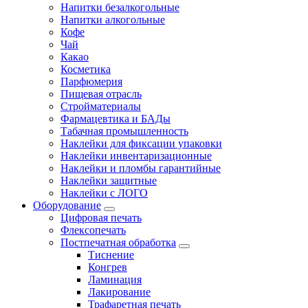
Напитки безалкогольные
Напитки алкогольные
Кофе
Чай
Какао
Косметика
Парфюмерия
Пищевая отрасль
Стройматериалы
Фармацевтика и БАДы
Табачная промышленность
Наклейки для фиксации упаковки
Наклейки инвентаризационные
Наклейки и пломбы гарантийные
Наклейки защитные
Наклейки с ЛОГО
Оборудование
Цифровая печать
Флексопечать
Постпечатная обработка
Тиснение
Конгрев
Ламинация
Лакирование
Трафаретная печать