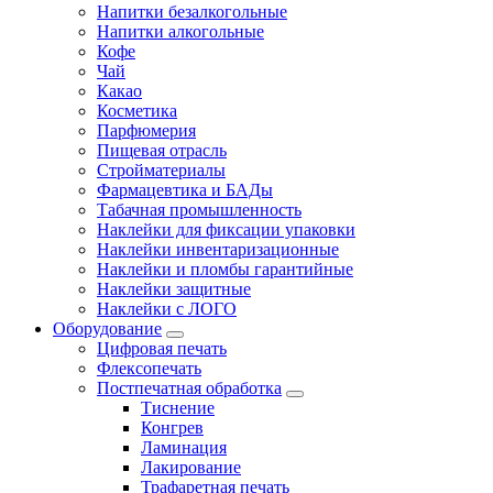
Напитки безалкогольные
Напитки алкогольные
Кофе
Чай
Какао
Косметика
Парфюмерия
Пищевая отрасль
Стройматериалы
Фармацевтика и БАДы
Табачная промышленность
Наклейки для фиксации упаковки
Наклейки инвентаризационные
Наклейки и пломбы гарантийные
Наклейки защитные
Наклейки с ЛОГО
Оборудование
Цифровая печать
Флексопечать
Постпечатная обработка
Тиснение
Конгрев
Ламинация
Лакирование
Трафаретная печать