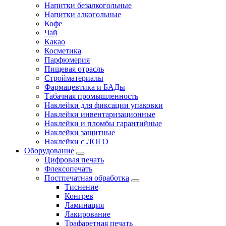
Напитки безалкогольные
Напитки алкогольные
Кофе
Чай
Какао
Косметика
Парфюмерия
Пищевая отрасль
Стройматериалы
Фармацевтика и БАДы
Табачная промышленность
Наклейки для фиксации упаковки
Наклейки инвентаризационные
Наклейки и пломбы гарантийные
Наклейки защитные
Наклейки с ЛОГО
Оборудование
Цифровая печать
Флексопечать
Постпечатная обработка
Тиснение
Конгрев
Ламинация
Лакирование
Трафаретная печать