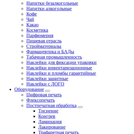
Напитки безалкогольные
Напитки алкогольные
Кофе
Чай
Какао
Косметика
Парфюмерия
Пищевая отрасль
Стройматериалы
Фармацевтика и БАДы
Табачная промышленность
Наклейки для фиксации упаковки
Наклейки инвентаризационные
Наклейки и пломбы гарантийные
Наклейки защитные
Наклейки с ЛОГО
Оборудование
Цифровая печать
Флексопечать
Постпечатная обработка
Тиснение
Конгрев
Ламинация
Лакирование
Трафаретная печать