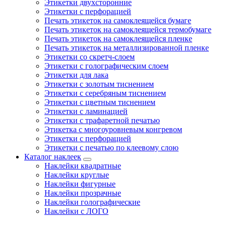
Этикетки двухсторонние
Этикетки с перфорацией
Печать этикеток на самоклеящейся бумаге
Печать этикеток на самоклеящейся термобумаге
Печать этикеток на самоклеящейся пленке
Печать этикеток на металлизированной пленке
Этикетки со скретч-слоем
Этикетки с голографическим слоем
Этикетки для лака
Этикетки с золотым тиснением
Этикетки с серебряным тиснением
Этикетки с цветным тиснением
Этикетки с ламинацией
Этикетки с трафаретной печатью
Этикетка с многоуровневым конгревом
Этикетки с перфорацией
Этикетки с печатью по клеевому слою
Каталог наклеек
Наклейки квадратные
Наклейки круглые
Наклейки фигурные
Наклейки прозрачные
Наклейки голографические
Наклейки с ЛОГО