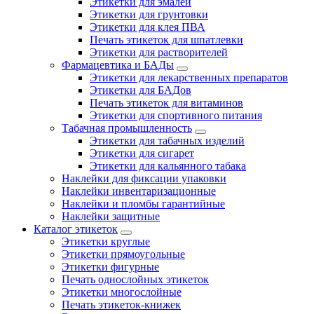
Этикетки для эмалей
Этикетки для грунтовки
Этикетки для клея ПВА
Печать этикеток для шпатлевки
Этикетки для растворителей
Фармацевтика и БАДы
Этикетки для лекарственных препаратов
Этикетки для БАДов
Печать этикеток для витаминов
Этикетки для спортивного питания
Табачная промышленность
Этикетки для табачных изделий
Этикетки для сигарет
Этикетки для кальянного табака
Наклейки для фиксации упаковки
Наклейки инвентаризационные
Наклейки и пломбы гарантийные
Наклейки защитные
Каталог этикеток
Этикетки круглые
Этикетки прямоугольные
Этикетки фигурные
Печать однослойных этикеток
Этикетки многослойные
Печать этикеток-книжек