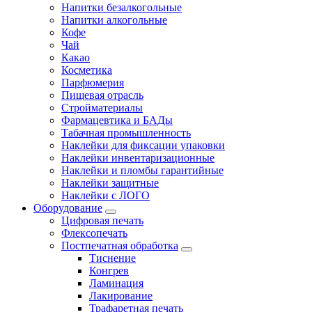
Напитки безалкогольные
Напитки алкогольные
Кофе
Чай
Какао
Косметика
Парфюмерия
Пищевая отрасль
Стройматериалы
Фармацевтика и БАДы
Табачная промышленность
Наклейки для фиксации упаковки
Наклейки инвентаризационные
Наклейки и пломбы гарантийные
Наклейки защитные
Наклейки с ЛОГО
Оборудование
Цифровая печать
Флексопечать
Постпечатная обработка
Тиснение
Конгрев
Ламинация
Лакирование
Трафаретная печать