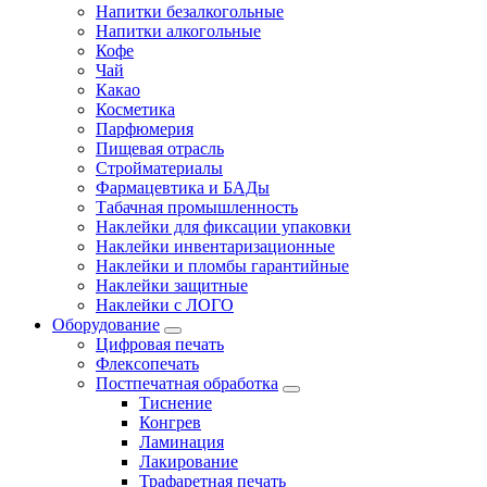
Напитки безалкогольные
Напитки алкогольные
Кофе
Чай
Какао
Косметика
Парфюмерия
Пищевая отрасль
Стройматериалы
Фармацевтика и БАДы
Табачная промышленность
Наклейки для фиксации упаковки
Наклейки инвентаризационные
Наклейки и пломбы гарантийные
Наклейки защитные
Наклейки с ЛОГО
Оборудование
Цифровая печать
Флексопечать
Постпечатная обработка
Тиснение
Конгрев
Ламинация
Лакирование
Трафаретная печать