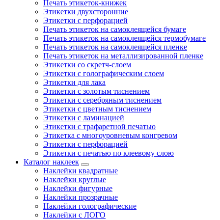
Печать этикеток-книжек
Этикетки двухсторонние
Этикетки с перфорацией
Печать этикеток на самоклеящейся бумаге
Печать этикеток на самоклеящейся термобумаге
Печать этикеток на самоклеящейся пленке
Печать этикеток на металлизированной пленке
Этикетки со скретч-слоем
Этикетки с голографическим слоем
Этикетки для лака
Этикетки с золотым тиснением
Этикетки с серебряным тиснением
Этикетки с цветным тиснением
Этикетки с ламинацией
Этикетки с трафаретной печатью
Этикетка с многоуровневым конгревом
Этикетки с перфорацией
Этикетки с печатью по клеевому слою
Каталог наклеек
Наклейки квадратные
Наклейки круглые
Наклейки фигурные
Наклейки прозрачные
Наклейки голографические
Наклейки с ЛОГО