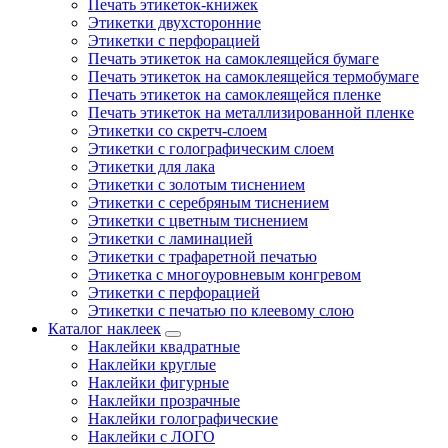
Печать этикеток-книжек
Этикетки двухсторонние
Этикетки с перфорацией
Печать этикеток на самоклеящейся бумаге
Печать этикеток на самоклеящейся термобумаге
Печать этикеток на самоклеящейся пленке
Печать этикеток на металлизированной пленке
Этикетки со скретч-слоем
Этикетки с голографическим слоем
Этикетки для лака
Этикетки с золотым тиснением
Этикетки с серебряным тиснением
Этикетки с цветным тиснением
Этикетки с ламинацией
Этикетки с трафаретной печатью
Этикетка с многоуровневым конгревом
Этикетки с перфорацией
Этикетки с печатью по клеевому слою
Каталог наклеек
Наклейки квадратные
Наклейки круглые
Наклейки фигурные
Наклейки прозрачные
Наклейки голографические
Наклейки с ЛОГО