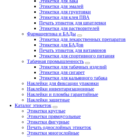
Этикетки для лака
Этикетки для эмалей
Этикетки для грунтовки
Этикетки для клея ПВА
Печать этикеток для шпатлевки
Этикетки для растворителей
Фармацевтика и БАДы
Этикетки для лекарственных препаратов
Этикетки для БАДов
Печать этикеток для витаминов
Этикетки для спортивного питания
Табачная промышленность
Этикетки для табачных изделий
Этикетки для сигарет
Этикетки для кальянного табака
Наклейки для фиксации упаковки
Наклейки инвентаризационные
Наклейки и пломбы гарантийные
Наклейки защитные
Каталог этикеток
Этикетки круглые
Этикетки прямоугольные
Этикетки фигурные
Печать однослойных этикеток
Этикетки многослойные