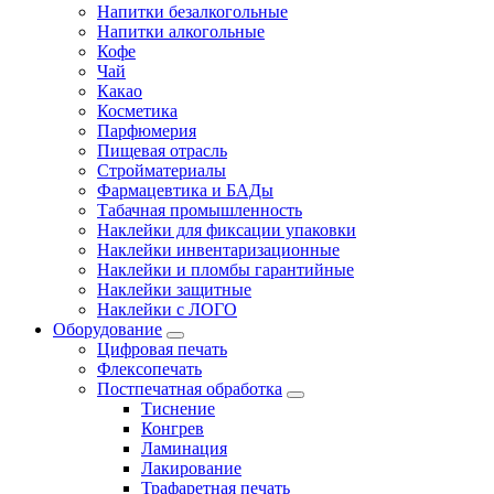
Напитки безалкогольные
Напитки алкогольные
Кофе
Чай
Какао
Косметика
Парфюмерия
Пищевая отрасль
Стройматериалы
Фармацевтика и БАДы
Табачная промышленность
Наклейки для фиксации упаковки
Наклейки инвентаризационные
Наклейки и пломбы гарантийные
Наклейки защитные
Наклейки с ЛОГО
Оборудование
Цифровая печать
Флексопечать
Постпечатная обработка
Тиснение
Конгрев
Ламинация
Лакирование
Трафаретная печать