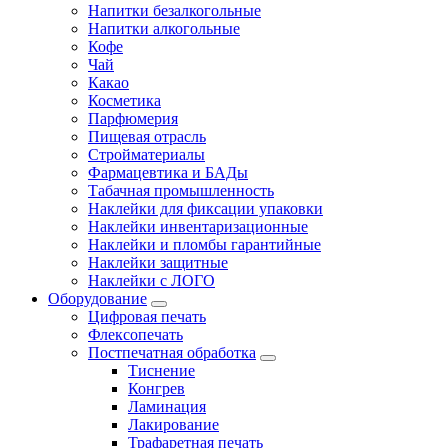
Напитки безалкогольные
Напитки алкогольные
Кофе
Чай
Какао
Косметика
Парфюмерия
Пищевая отрасль
Стройматериалы
Фармацевтика и БАДы
Табачная промышленность
Наклейки для фиксации упаковки
Наклейки инвентаризационные
Наклейки и пломбы гарантийные
Наклейки защитные
Наклейки с ЛОГО
Оборудование
Цифровая печать
Флексопечать
Постпечатная обработка
Тиснение
Конгрев
Ламинация
Лакирование
Трафаретная печать