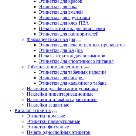
Этикетки для красок
Этикетки для лака
Этикетки для эмалей
Этикетки для грунтовки
Этикетки для клея ПВА
Печать этикеток для шпатлевки
Этикетки для растворителей
Фармацевтика и БАДы
Этикетки для лекарственных препаратов
Этикетки для БАДов
Печать этикеток для витаминов
Этикетки для спортивного питания
Табачная промышленность
Этикетки для табачных изделий
Этикетки для сигарет
Этикетки для кальянного табака
Наклейки для фиксации упаковки
Наклейки инвентаризационные
Наклейки и пломбы гарантийные
Наклейки защитные
Каталог этикеток
Этикетки круглые
Этикетки прямоугольные
Этикетки фигурные
Печать однослойных этикеток