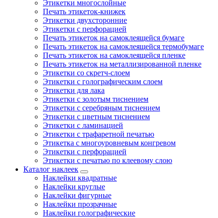
Этикетки многослойные
Печать этикеток-книжек
Этикетки двухсторонние
Этикетки с перфорацией
Печать этикеток на самоклеящейся бумаге
Печать этикеток на самоклеящейся термобумаге
Печать этикеток на самоклеящейся пленке
Печать этикеток на металлизированной пленке
Этикетки со скретч-слоем
Этикетки с голографическим слоем
Этикетки для лака
Этикетки с золотым тиснением
Этикетки с серебряным тиснением
Этикетки с цветным тиснением
Этикетки с ламинацией
Этикетки с трафаретной печатью
Этикетка с многоуровневым конгревом
Этикетки с перфорацией
Этикетки с печатью по клеевому слою
Каталог наклеек
Наклейки квадратные
Наклейки круглые
Наклейки фигурные
Наклейки прозрачные
Наклейки голографические