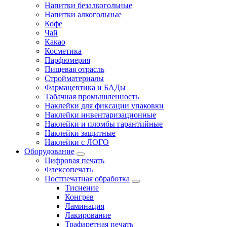
Напитки безалкогольные
Напитки алкогольные
Кофе
Чай
Какао
Косметика
Парфюмерия
Пищевая отрасль
Стройматериалы
Фармацевтика и БАДы
Табачная промышленность
Наклейки для фиксации упаковки
Наклейки инвентаризационные
Наклейки и пломбы гарантийные
Наклейки защитные
Наклейки с ЛОГО
Оборудование
Цифровая печать
Флексопечать
Постпечатная обработка
Тиснение
Конгрев
Ламинация
Лакирование
Трафаретная печать