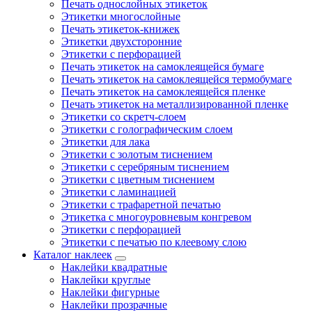
Печать однослойных этикеток
Этикетки многослойные
Печать этикеток-книжек
Этикетки двухсторонние
Этикетки с перфорацией
Печать этикеток на самоклеящейся бумаге
Печать этикеток на самоклеящейся термобумаге
Печать этикеток на самоклеящейся пленке
Печать этикеток на металлизированной пленке
Этикетки со скретч-слоем
Этикетки с голографическим слоем
Этикетки для лака
Этикетки с золотым тиснением
Этикетки с серебряным тиснением
Этикетки с цветным тиснением
Этикетки с ламинацией
Этикетки с трафаретной печатью
Этикетка с многоуровневым конгревом
Этикетки с перфорацией
Этикетки с печатью по клеевому слою
Каталог наклеек
Наклейки квадратные
Наклейки круглые
Наклейки фигурные
Наклейки прозрачные