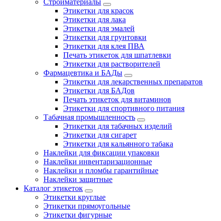
Стройматериалы
Этикетки для красок
Этикетки для лака
Этикетки для эмалей
Этикетки для грунтовки
Этикетки для клея ПВА
Печать этикеток для шпатлевки
Этикетки для растворителей
Фармацевтика и БАДы
Этикетки для лекарственных препаратов
Этикетки для БАДов
Печать этикеток для витаминов
Этикетки для спортивного питания
Табачная промышленность
Этикетки для табачных изделий
Этикетки для сигарет
Этикетки для кальянного табака
Наклейки для фиксации упаковки
Наклейки инвентаризационные
Наклейки и пломбы гарантийные
Наклейки защитные
Каталог этикеток
Этикетки круглые
Этикетки прямоугольные
Этикетки фигурные