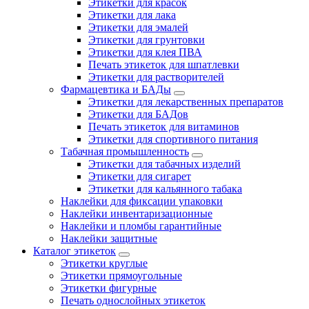
Этикетки для красок
Этикетки для лака
Этикетки для эмалей
Этикетки для грунтовки
Этикетки для клея ПВА
Печать этикеток для шпатлевки
Этикетки для растворителей
Фармацевтика и БАДы
Этикетки для лекарственных препаратов
Этикетки для БАДов
Печать этикеток для витаминов
Этикетки для спортивного питания
Табачная промышленность
Этикетки для табачных изделий
Этикетки для сигарет
Этикетки для кальянного табака
Наклейки для фиксации упаковки
Наклейки инвентаризационные
Наклейки и пломбы гарантийные
Наклейки защитные
Каталог этикеток
Этикетки круглые
Этикетки прямоугольные
Этикетки фигурные
Печать однослойных этикеток