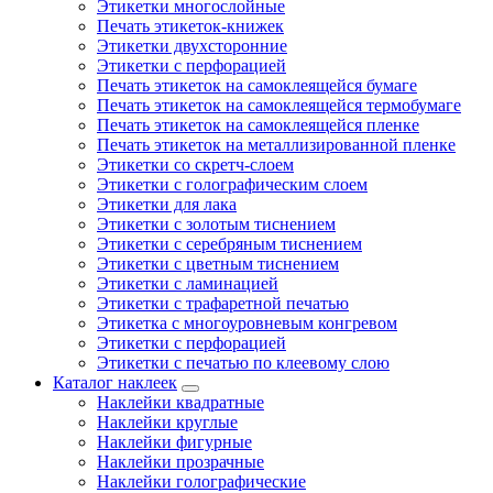
Этикетки многослойные
Печать этикеток-книжек
Этикетки двухсторонние
Этикетки с перфорацией
Печать этикеток на самоклеящейся бумаге
Печать этикеток на самоклеящейся термобумаге
Печать этикеток на самоклеящейся пленке
Печать этикеток на металлизированной пленке
Этикетки со скретч-слоем
Этикетки с голографическим слоем
Этикетки для лака
Этикетки с золотым тиснением
Этикетки с серебряным тиснением
Этикетки с цветным тиснением
Этикетки с ламинацией
Этикетки с трафаретной печатью
Этикетка с многоуровневым конгревом
Этикетки с перфорацией
Этикетки с печатью по клеевому слою
Каталог наклеек
Наклейки квадратные
Наклейки круглые
Наклейки фигурные
Наклейки прозрачные
Наклейки голографические