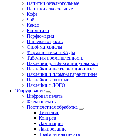
Напитки безалкогольные
Напитки алкогольные
Кофе
Чай
Какао
Косметика
Парфюмерия
Пищевая отрасль
Стройматериалы
Фармацевтика и БАДы
Табачная промышленность
Наклейки для фиксации упаковки
Наклейки инвентаризационные
Наклейки и пломбы гарантийные
Наклейки защитные
Наклейки с ЛОГО
Оборудование
Цифровая печать
Флексопечать
Постпечатная обработка
Тиснение
Конгрев
Ламинация
Лакирование
Трафаретная печать