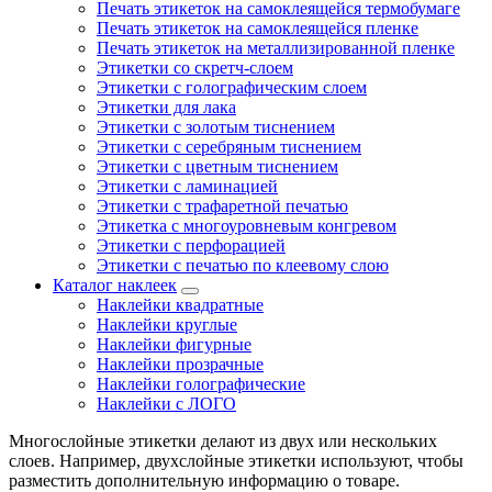
Печать этикеток на самоклеящейся термобумаге
Печать этикеток на самоклеящейся пленке
Печать этикеток на металлизированной пленке
Этикетки со скретч-слоем
Этикетки с голографическим слоем
Этикетки для лака
Этикетки с золотым тиснением
Этикетки с серебряным тиснением
Этикетки с цветным тиснением
Этикетки с ламинацией
Этикетки с трафаретной печатью
Этикетка с многоуровневым конгревом
Этикетки с перфорацией
Этикетки с печатью по клеевому слою
Каталог наклеек
Наклейки квадратные
Наклейки круглые
Наклейки фигурные
Наклейки прозрачные
Наклейки голографические
Наклейки с ЛОГО
Многослойные этикетки делают из двух или нескольких
слоев. Например, двухслойные этикетки используют, чтобы
разместить дополнительную информацию о товаре.