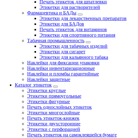
Печать этикеток для шпатлевки
Этикетки для растворителей
Фармацевтика и БАДы
Этикетки для лекарственных препаратов
Этикетки для БАДов
Печать этикеток для витаминов
Этикетки для спортивного питания
Табачная промышленность
Этикетки для табачных изделий
Этикетки для сигарет
Этикетки для кальянного табака
Наклейки для фиксации упаковки
Наклейки инвентаризационные
Наклейки и пломбы гарантийные
Наклейки защитные
Каталог этикеток
Этикетки круглые
Этикетки прямоугольные
Этикетки фигурные
Печать однослойных этикеток
Этикетки многослойные
Печать этикеток-книжек
Этикетки двухсторонние
Этикетки с перфорацией
Печать этикеток на самоклеящейся бумаге