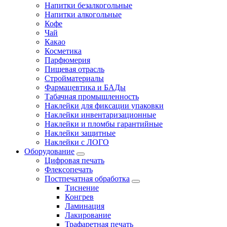
Напитки безалкогольные
Напитки алкогольные
Кофе
Чай
Какао
Косметика
Парфюмерия
Пищевая отрасль
Стройматериалы
Фармацевтика и БАДы
Табачная промышленность
Наклейки для фиксации упаковки
Наклейки инвентаризационные
Наклейки и пломбы гарантийные
Наклейки защитные
Наклейки с ЛОГО
Оборудование
Цифровая печать
Флексопечать
Постпечатная обработка
Тиснение
Конгрев
Ламинация
Лакирование
Трафаретная печать