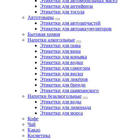
Этикетки для автомобильных масел
Этикетки для антифриза
Этикетки для тосола
Автотовары
Этикетки для автозапчастей
Этикетки для автоаккумуляторов
Бытовая химия
Напитки алкогольные
Этикетки для пива
Этикетки для вина
Этикетки для коньяка
Этикетки для водки
Этикетки для самогона
Этикетки для виски
Этикетки для ликёров
Этикетки для бренди
Этикетки для шампанского
Напитки безалкогольные
Этикетки для воды
Этикетки для лимонада
Этикетки для морса
Кофе
Чай
Какао
Косметика