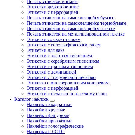
Печать этикеток-книжек
Этикетки двухсторонние
Этикетки с перфорацией
Печать этикеток на самоклеящейся бумаге
Печать этикеток на самоклеящейся термобумаге
Печать этикеток на самоклеящейся пленке
Печать этикеток на металлизированной пленке
Этикетки со скретч-слоем
Этикетки с голографическим слоем
Этикетки для лака
Этикетки с золотым тиснением
Этикетки с серебряным тиснением
Этикетки с цветным тиснением
Этикетки с ламинацией
Этикетки с трафаретной печатью
Этикетка с многоуровневым конгревом
Этикетки с перфорацией
Этикетки с печатью по клеевому слою
Каталог наклеек
Наклейки квадратные
Наклейки круглые
Наклейки фигурные
Наклейки прозрачные
Наклейки голографические
Наклейки с ЛОГО