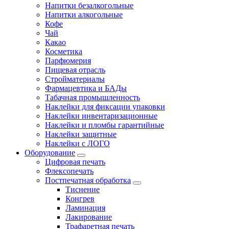
Напитки безалкогольные
Напитки алкогольные
Кофе
Чай
Какао
Косметика
Парфюмерия
Пищевая отрасль
Стройматериалы
Фармацевтика и БАДы
Табачная промышленность
Наклейки для фиксации упаковки
Наклейки инвентаризационные
Наклейки и пломбы гарантийные
Наклейки защитные
Наклейки с ЛОГО
Оборудование
Цифровая печать
Флексопечать
Постпечатная обработка
Тиснение
Конгрев
Ламинация
Лакирование
Трафаретная печать