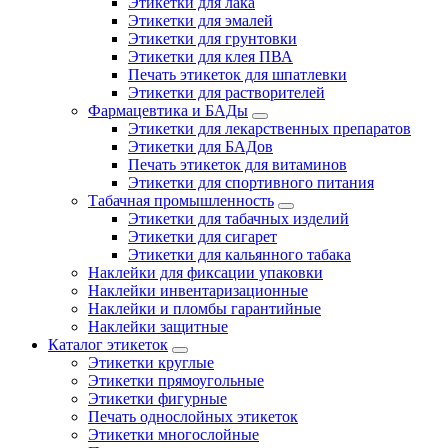
Этикетки для лака
Этикетки для эмалей
Этикетки для грунтовки
Этикетки для клея ПВА
Печать этикеток для шпатлевки
Этикетки для растворителей
Фармацевтика и БАДы
Этикетки для лекарственных препаратов
Этикетки для БАДов
Печать этикеток для витаминов
Этикетки для спортивного питания
Табачная промышленность
Этикетки для табачных изделий
Этикетки для сигарет
Этикетки для кальянного табака
Наклейки для фиксации упаковки
Наклейки инвентаризационные
Наклейки и пломбы гарантийные
Наклейки защитные
Каталог этикеток
Этикетки круглые
Этикетки прямоугольные
Этикетки фигурные
Печать однослойных этикеток
Этикетки многослойные